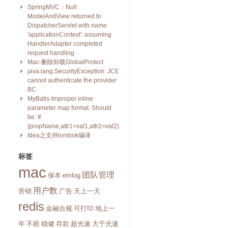
SpringMVC：Null
ModelAndView returned to
DispatcherServlet with name
'applicationContext': assuming
HandlerAdapter completed
request handling
Mac-删除卸载GlobalProtect
java.lang.SecurityException: JCE
cannot authenticate the provider
BC
MyBatis-Improper inline
parameter map format. Should
be: #
{propName,attr1=val1,attr2=val2}
Idea之支持lombok编译
标签
mac
团队管理
保本
emlog
用户数
营销
广告
天上一天
redis
金融合规
可打印
地上一
年
不赔
稳健
存款
超光速
大于光速