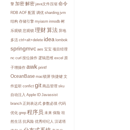
加密
解密
命令
擎
java文件压缩
RDB
AOF
配置
调优
sharding
jvm
结构
存储引擎
myiasm
innodb
树
理财
算法
乐观锁
悲观锁
异地
idea
多活
ctrl+alt+delete
lombok
springmvc
aes
宝宝
项目经理
nc
curl
按位操作
逻辑思维
excel
原
awk
子增操作
printf
OceanBase
mac锁屏
快捷键
文
git
件监听
confict
商品管理
sku
自动注入
Apple
ID
Javassist
branch
正则表达式
参数必填
代码
程序员
优化
grep
未来
保险
坦
然生活
抗风险
优秀经纪人
汉诺塔