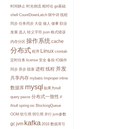
时间静止
时光倒流
相对论
go基础
shell
CountDownLatch
狱中诗
线程
同步
任务同步
大促
做人
做事
职业
发展
选人
转义字符
json
格式错误
操作系统
cache
内存分区
分布式
Linux
程序
crontab
定时任务
license
安全
备份
IO操作
并发
进程
线程
同步
异步
阻塞
共享内存
mybatis
Improper
inline
mysql
数据库
如果为null
分布式一致性
query
paxos
if
ifnull
spring
ioc
BlockingQueue
OOM
软引用
弱引用
并行
jvm参数
kafka
gc
jvm
2016
数据库引