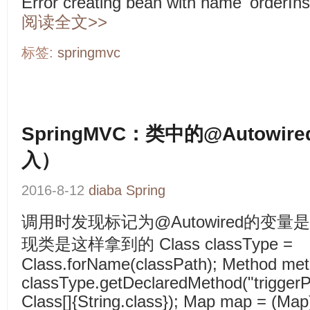
Error creating bean with name 'orderIn
阅读全文>>
标签:
springmvc
SpringMVC：类中的@Autow
入）
2016-8-12
diaba
Spring
调用时发现标记为@Autowired的变量
现类是这样拿到的 Class classType =
Class.forName(classPath); Method me
classType.getDeclaredMethod("trigger
Class[]{String.class}); Map map = (Map