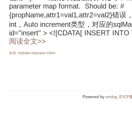
parameter map format. Should be: #
{propName,attr1=val1,attr2=va
int，Auto increment类型，对应的sqlM
id="insert" > <![CDATA[ INSERT INTO T
阅读全文>>
标签:
mybatis
Improper
inline
Powered by
emlog
京ICP备