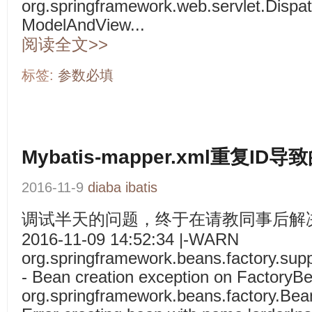
org.springframework.web.servlet.Dispat
ModelAndView...
阅读全文>>
标签:
参数必填
Mybatis-mapper.xml重复ID
2016-11-9
diaba
ibatis
调试半天的问题，终于在请教同事后解
2016-11-09 14:52:34 |-WARN
org.springframework.beans.factory.sup
- Bean creation exception on FactoryB
org.springframework.beans.factory.Bea