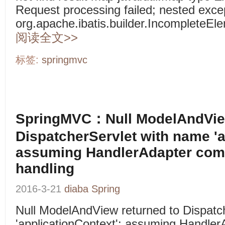
Request processing failed; nested excep
org.apache.ibatis.builder.IncompleteEl
阅读全文>>
标签:
springmvc
SpringMVC：Null ModelAndView
DispatcherServlet with name 'a
assuming HandlerAdapter comp
handling
2016-3-21
diaba
Spring
Null ModelAndView returned to Dispatc
'applicationContext': assuming Handle