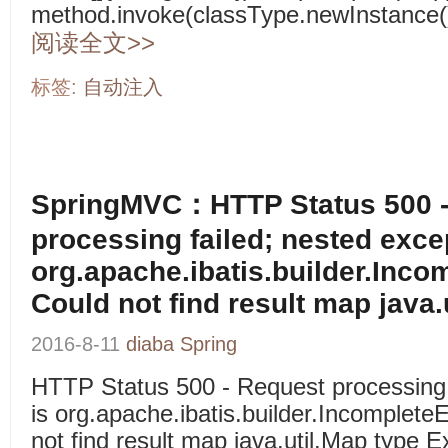
method.invoke(classType.newInstance(),
阅读全文>>
标签:
自动注入
SpringMVC：HTTP Status 500 -
processing failed; nested exce
org.apache.ibatis.builder.Inc
Could not find result map java.
2016-8-11
diaba
Spring
HTTP Status 500 - Request processing 
is org.apache.ibatis.builder.Incomplet
not find result map java.util.Map type 