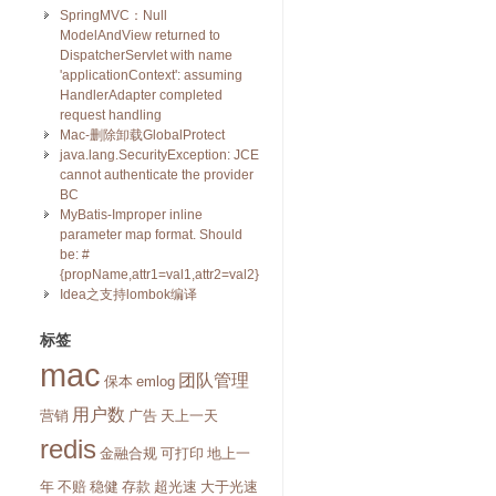
SpringMVC：Null
ModelAndView returned to
DispatcherServlet with name
'applicationContext': assuming
HandlerAdapter completed
request handling
Mac-删除卸载GlobalProtect
java.lang.SecurityException: JCE
cannot authenticate the provider
BC
MyBatis-Improper inline
parameter map format. Should
be: #
{propName,attr1=val1,attr2=val2}
Idea之支持lombok编译
标签
mac
团队管理
保本
emlog
用户数
营销
广告
天上一天
redis
金融合规
可打印
地上一
年
不赔
稳健
存款
超光速
大于光速