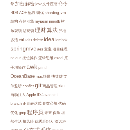
加密
解密
命令
擎
java文件压缩
RDB
AOF
配置
调优
sharding
jvm
结构
存储引擎
myiasm
innodb
树
理财
算法
乐观锁
悲观锁
异地
idea
多活
ctrl+alt+delete
lombok
springmvc
aes
宝宝
项目经理
nc
curl
按位操作
逻辑思维
excel
原
awk
子增操作
printf
OceanBase
mac锁屏
快捷键
文
git
件监听
confict
商品管理
sku
自动注入
Apple
ID
Javassist
branch
正则表达式
参数必填
代码
程序员
优化
grep
未来
保险
坦
然生活
抗风险
优秀经纪人
汉诺塔